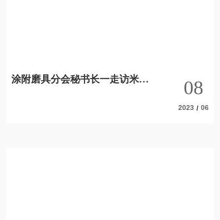
涂附磨具分会秘书长一走访米兰
08
平台-米兰milan(中国)
2023
06
/