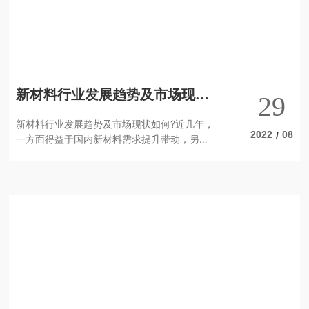
新材料行业发展趋势及市场现状
29
分析
新材料行业发展趋势及市场现状如何?近几年，
2022
08
/
一方面得益于国内新材料需求提升带动，另一
方面有国家、各级政府和企事业、科研院所的
政策引导以及人才和资金方面的大力投入，国
内新材料产业正处于快速发展阶段。