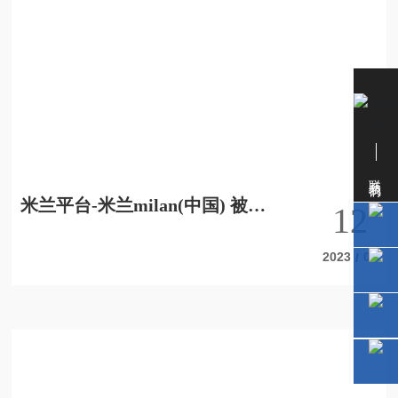
联系我们
米兰平台-米兰milan(中国) 被评
12
为”2023年河南省制造业单项冠
军企业“
2023
07
/