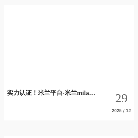
技术优势
米兰平台
联系我们
实力认证！米兰平台-米兰milan
29
(中国) 成功入选磨料生产十强企
业
2025
12
/