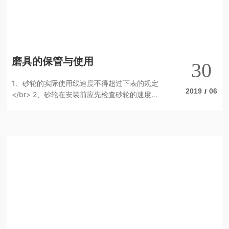
磨具的保管与使用
30
1、砂轮的实际使用线速度不得超过下表的规定
2019
06
/
</br> 2、砂轮在安装前应先检查砂轮的速度标
记，再查看是否有裂纹和损伤，并需进行强度
检验。</br> 3、砂轮在安装完毕后，必须在有
防护罩的情况下，进行不少于5分钟的空转，
只有在确信砂轮有可靠的强度时，才能开始工
作。</br> 4、禁止使用对砂轮结合剂有破坏作
用的冷却液。</br> 5、搬运砂轮时，要防止
激烈振动与撞击。</br> 6、根据砂轮尺寸与
形状不同，应分别置于架子上和箱子内。</br
>